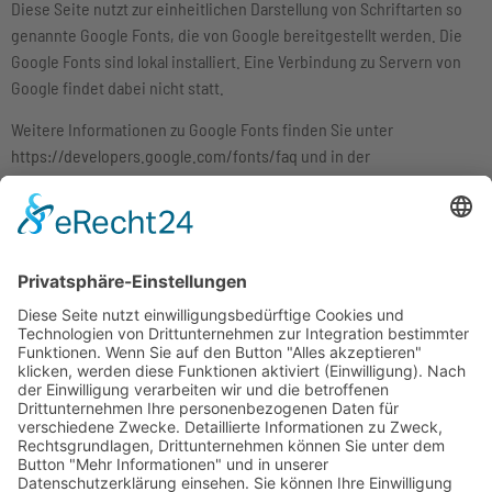
Diese Seite nutzt zur einheitlichen Darstellung von Schriftarten so
genannte Google Fonts, die von Google bereitgestellt werden. Die
Google Fonts sind lokal installiert. Eine Verbindung zu Servern von
Google findet dabei nicht statt.
Weitere Informationen zu Google Fonts finden Sie unter
https://developers.google.com/fonts/faq
und in der
Datenschutzerklärung von Google:
https://policies.google.com/privacy?hl=de
.
WEG-Verwaltung
|
Miet-
Verwaltung
|
Immobiliencheck
Büro Düsseldorf
|
Mieter-Bereich
Steinstraße 34
Unternehmen
|
Kontakt
|