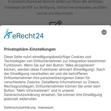
In unserem Download-Bereich stellen wir Ihnen alle wichtigen
Unterlagen als PDF zur Verfügung. Einfach herunterladen, ausfüllen
und an uns übermitteln.
Selbstauskunft
downloaden
WEG-Verwaltung
|
Miet-
Büro Düsseldorf
Verwaltung
|
Immobiliencheck
Steinstraße 34
|
Mieter-Bereich
40210 Düsseldorf
Unternehmen
|
Kontakt
|
Karriere
|
Aktuelles
|
T:
+49 211 788 29 93