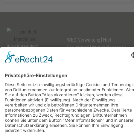
WEG-Verwaltung
|
Miet-
Büro Düsseldorf
Verwaltung
|
Immobiliencheck
Steinstraße 34
|
Mieter-Bereich
40210 Düsseldorf
Unternehmen
|
Kontakt
|
Karriere
|
Aktuelles
|
T:
+49 211 788 29 93
Schadensfall melden
info@thiel-immobilien.com
Impressum
|
Datenschutz
|
Cookie-Einstellungen
© Thiel Immobilien &
Hausverwaltung GmbH