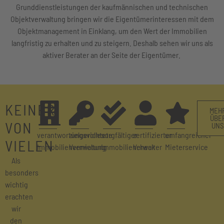
Grunddienstleistungen der kaufmännischen und technischen
Objektverwaltung bringen wir die Eigentümerinteressen mit dem
Objektmanagement in Einklang, um den Wert der Immobilien
langfristig zu erhalten und zu steigern. Deshalb sehen wir uns als
aktiver Berater an der Seite der Eigentümer.
KEINER
MEH
ÜBE
VON
UNS
verantwortungsvolle
zielgerichtete
sorgfältiger
zertifizierter
umfangreicher
VIELEN
Immobilienverwaltung
Vermietung
Immobiliencheck
Verwalter
Mieterservice
Als
besonders
wichtig
erachten
wir
den